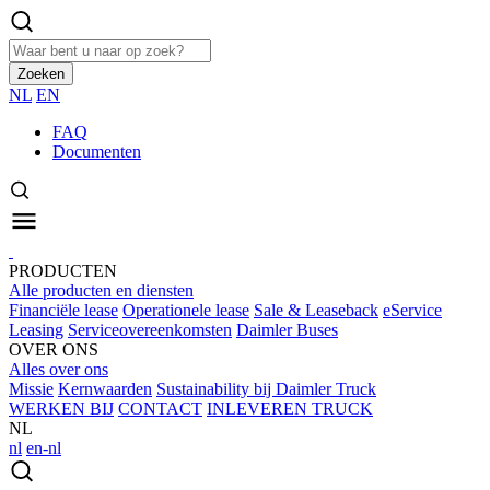
Zoeken
NL
EN
FAQ
Documenten
PRODUCTEN
Alle producten en diensten
Financiële lease
Operationele lease
Sale & Leaseback
eService
Leasing
Serviceovereenkomsten
Daimler Buses
OVER ONS
Alles over ons
Missie
Kernwaarden
Sustainability bij Daimler Truck
WERKEN BIJ
CONTACT
INLEVEREN TRUCK
NL
nl
en-nl