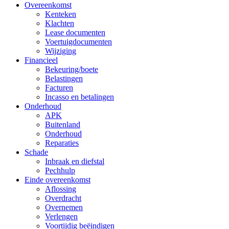
Overeenkomst
Kenteken
Klachten
Lease documenten
Voertuigdocumenten
Wijziging
Financieel
Bekeuring/boete
Belastingen
Facturen
Incasso en betalingen
Onderhoud
APK
Buitenland
Onderhoud
Reparaties
Schade
Inbraak en diefstal
Pechhulp
Einde overeenkomst
Aflossing
Overdracht
Overnemen
Verlengen
Voortijdig beëindigen