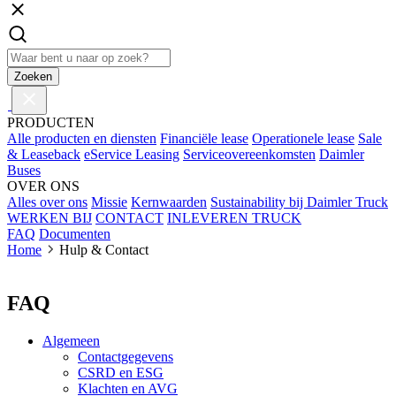
Zoeken
PRODUCTEN
Alle producten en diensten
Financiële lease
Operationele lease
Sale
& Leaseback
eService Leasing
Serviceovereenkomsten
Daimler
Buses
OVER ONS
Alles over ons
Missie
Kernwaarden
Sustainability bij Daimler Truck
WERKEN BIJ
CONTACT
INLEVEREN TRUCK
FAQ
Documenten
Home
Hulp & Contact
FAQ
Algemeen
Contactgegevens
CSRD en ESG
Klachten en AVG