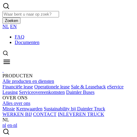
Zoeken
NL
EN
FAQ
Documenten
PRODUCTEN
Alle producten en diensten
Financiële lease
Operationele lease
Sale & Leaseback
eService
Leasing
Serviceovereenkomsten
Daimler Buses
OVER ONS
Alles over ons
Missie
Kernwaarden
Sustainability bij Daimler Truck
WERKEN BIJ
CONTACT
INLEVEREN TRUCK
NL
nl
en-nl