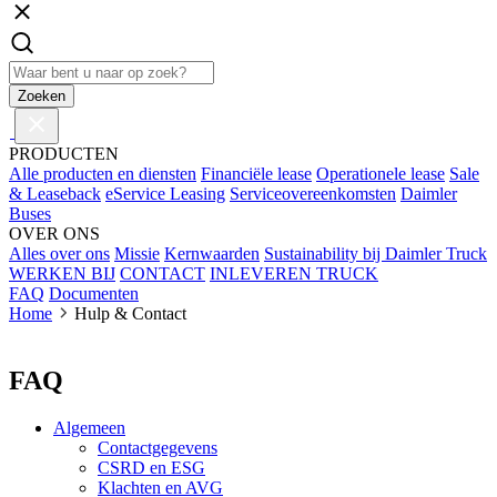
Zoeken
PRODUCTEN
Alle producten en diensten
Financiële lease
Operationele lease
Sale
& Leaseback
eService Leasing
Serviceovereenkomsten
Daimler
Buses
OVER ONS
Alles over ons
Missie
Kernwaarden
Sustainability bij Daimler Truck
WERKEN BIJ
CONTACT
INLEVEREN TRUCK
FAQ
Documenten
Home
Hulp & Contact
FAQ
Algemeen
Contactgegevens
CSRD en ESG
Klachten en AVG