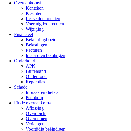
Overeenkomst
Kenteken
Klachten
Lease documenten
Voertuigdocumenten
Wijziging
Financieel
Bekeuring/boete
Belastingen
Facturen
Incasso en betalingen
Onderhoud
APK
Buitenland
Onderhoud
Reparaties
Schade
Inbraak en diefstal
Pechhulp
Einde overeenkomst
Aflossing
Overdracht
Overnemen
Verlengen
Voortijdig beëindigen