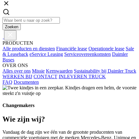
Zoeken
PRODUCTEN
Alle producten en diensten
Financiële lease
Operationele lease
Sale
& Leaseback
eService Leasing
Serviceovereenkomsten
Daimler
Buses
OVER ONS
Alles over ons
Missie
Kernwaarden
Sustainability bij Daimler Truck
WERKEN BIJ
CONTACT
INLEVEREN TRUCK
FAQ
Documenten
Changemakers
Wie zijn wij?
Vandaag de dag zijn we één van de grootste producenten van
commerciële voertuigen met de merken Mercedes-Benz, Unimog en