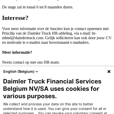
De stage zal in totaal 6 tot 8 maanden duren.
Interesse?
Voor meer informatie over de functies kun je contact opnemen met
Priscilla van de Daimler Truck HR-afdeling, via e-mail: hr-
mbtnl@daimlertruck.com. Gelijk solliciteren kan ook door jouw CV
en motivatie te e-mailen naar bovenstaand e-mailadres.
Meer informatie?
Neem contact op met ons HR-team:
hr-mbtnl@daimlertruck.com
English (Belgium)
of bel:
Daimler Truck Financial Services
+31 (0)6 46 95 10 94
Belgium NV/SA uses cookies for
various purposes.
We collect and process your data on this site to better
understand how it is used. You can give your consent for all or
(0)30 247 16 01
selected purposes. . You can revoke your voluntary consent at