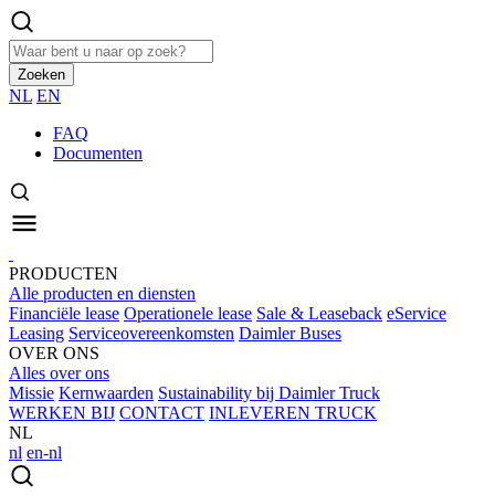
Zoeken
NL
EN
FAQ
Documenten
PRODUCTEN
Alle producten en diensten
Financiële lease
Operationele lease
Sale & Leaseback
eService
Leasing
Serviceovereenkomsten
Daimler Buses
OVER ONS
Alles over ons
Missie
Kernwaarden
Sustainability bij Daimler Truck
WERKEN BIJ
CONTACT
INLEVEREN TRUCK
NL
nl
en-nl